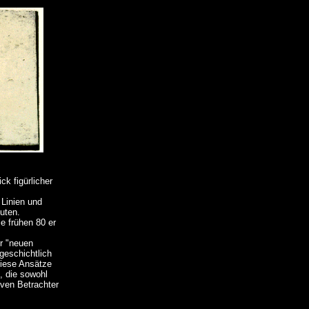
ck figürlicher
 Linien und
uten.
e frühen 80 er
er "neuen
tgeschichtlich
diese Ansätze
, die sowohl
iven Betrachter