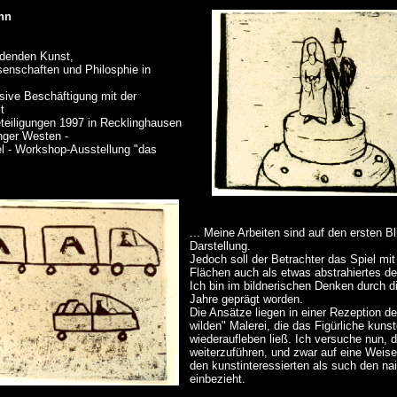
nn
ldenden Kunst,
enschaften und Philosphie in
nsive Beschäftigung mit der
t
teiligungen 1997 in Recklinghausen
unger Westen -
el - Workshop-Ausstellung "das
... Meine Arbeiten sind auf den ersten Bli
Darstellung.
Jedoch soll der Betrachter das Spiel mit
Flächen auch als etwas abstrahiertes de
Ich bin im bildnerischen Denken durch di
Jahre geprägt worden.
Die Ansätze liegen in einer Rezeption d
wilden" Malerei, die das Figürliche kuns
wiederaufleben ließ. Ich versuche nun, 
weiterzuführen, und zwar auf eine Weise
den kunstinteressierten als such den na
einbezieht.